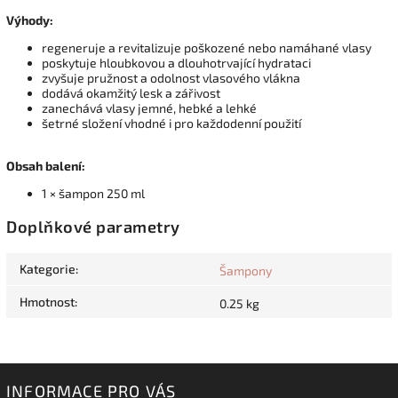
Výhody:
regeneruje a revitalizuje poškozené nebo namáhané vlasy
poskytuje hloubkovou a dlouhotrvající hydrataci
zvyšuje pružnost a odolnost vlasového vlákna
dodává okamžitý lesk a zářivost
zanechává vlasy jemné, hebké a lehké
šetrné složení vhodné i pro každodenní použití
Obsah balení:
1 × šampon 250 ml
Doplňkové parametry
Kategorie
:
Šampony
Hmotnost
:
0.25 kg
INFORMACE PRO VÁS