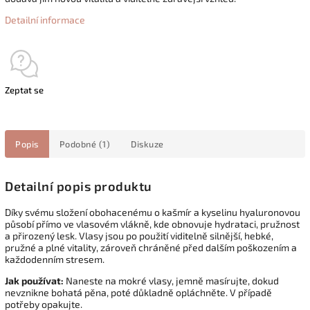
Detailní informace
Zeptat se
Popis
Podobné (1)
Diskuze
Detailní popis produktu
Díky svému složení obohacenému o kašmír a kyselinu hyaluronovou
působí přímo ve vlasovém vlákně, kde obnovuje hydrataci, pružnost
a přirozený lesk. Vlasy jsou po použití viditelně silnější, hebké,
pružné a plné vitality, zároveň chráněné před dalším poškozením a
každodenním stresem.
Jak používat:
Naneste na mokré vlasy, jemně masírujte, dokud
nevznikne bohatá pěna, poté důkladně opláchněte. V případě
potřeby opakujte.