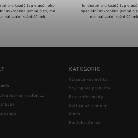
ální pro každý typ vlasů, jeho
Je ideální pro každý typ vlasů
lní mikropěna jemně čistí, má
speciální mikropěna jemně čis
ormalizační kožní účinek.
normalizační kožní účinek
KT
KATEGORIE
Vlasová kosmetika
andis
Stylingové produkty
o
@
juliet-hair-salon.cz
Pro profesionály
8516567
Stát se partnerem
brosiacz
O nás
Kontaktujte nás