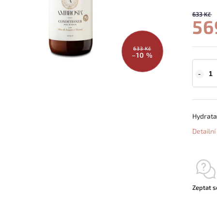
633 Kč
56
633 Kč
–10 %
Hydratač
Detailn
Zeptat s