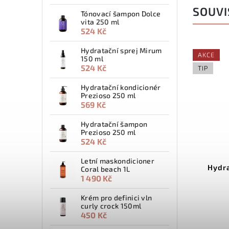
SOUVI
Tónovací šampon Dolce
vita 250 ml
524 Kč
Hydratační sprej Mirum
AKCE
150 ml
524 Kč
TIP
Hydratační kondicionér
Prezioso 250 ml
569 Kč
Hydratační šampon
Prezioso 250 ml
524 Kč
Letní maskondicioner
Hydr
Coral beach 1L
1 490 Kč
Krém pro definici vln
curly crock 150ml
450 Kč