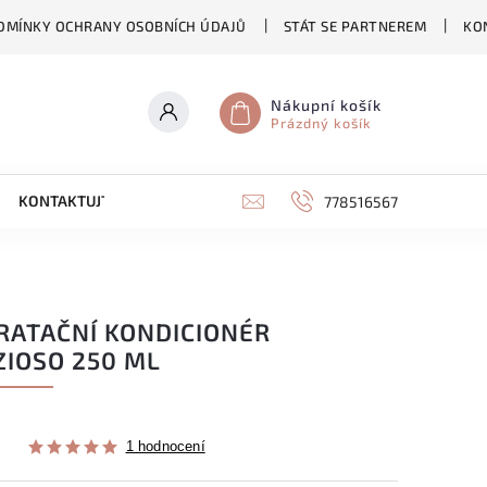
DMÍNKY OCHRANY OSOBNÍCH ÚDAJŮ
STÁT SE PARTNEREM
KO
Nákupní košík
Prázdný košík
KONTAKTUJTE NÁS
778516567
RATAČNÍ KONDICIONÉR
ZIOSO 250 ML
1 hodnocení