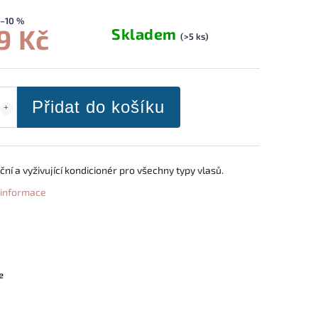
–10 %
9 Kč
Skladem
(>5 ks)
Přidat do košíku
ní a vyživující kondicionér pro všechny typy vlasů.
í informace
e