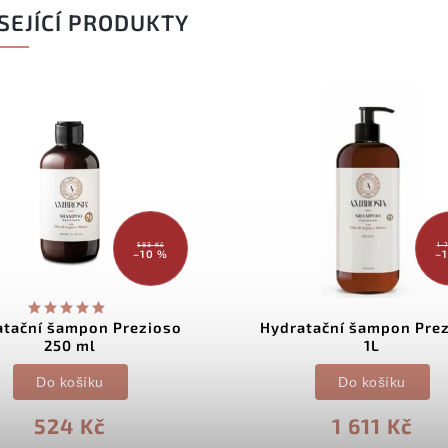
SEJÍCÍ PRODUKTY
583 Kč
1 
–10 %
–
atační šampon Prezioso
Hydratační šampon Pre
250 ml
1L
Do košíku
Do košíku
524 Kč
1 611 Kč