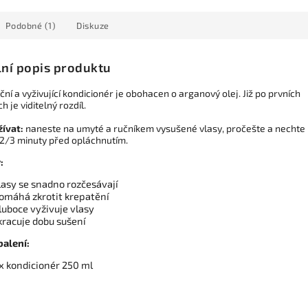
Podobné (1)
Diskuze
lní popis produktu
ní a vyživující kondicionér je obohacen o arganový olej. Již po prvních
ch je viditelný rozdíl.
žívat:
naneste na umyté a ručníkem vysušené vlasy, pročešte a nechte
 2/3 minuty před opláchnutím.
:
lasy se snadno rozčesávají
omáhá zkrotit krepatění
luboce vyživuje vlasy
kracuje dobu sušení
alení:
 x kondicionér 250 ml