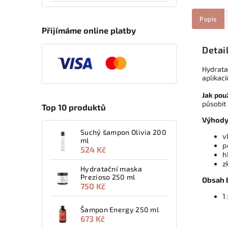
Popis
Přijímáme online platby
Detai
Hydratač
aplikací
Jak pou
působit
Top 10 produktů
Výhody
Suchý šampon Olivia 200
v
ml
p
524 Kč
h
z
Hydratační maska
Prezioso 250 ml
Obsah b
750 Kč
1
Šampon Energy 250 ml
673 Kč