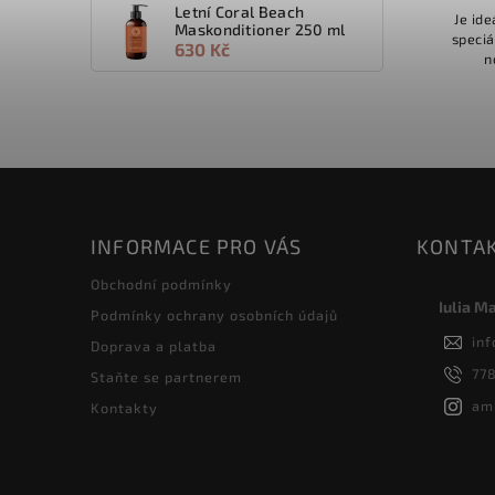
Letní Coral Beach
Je ide
Maskonditioner 250 ml
speciá
630 Kč
n
INFORMACE PRO VÁS
KONTA
Obchodní podmínky
Iulia M
Podmínky ochrany osobních údajů
inf
Doprava a platba
77
Staňte se partnerem
am
Kontakty